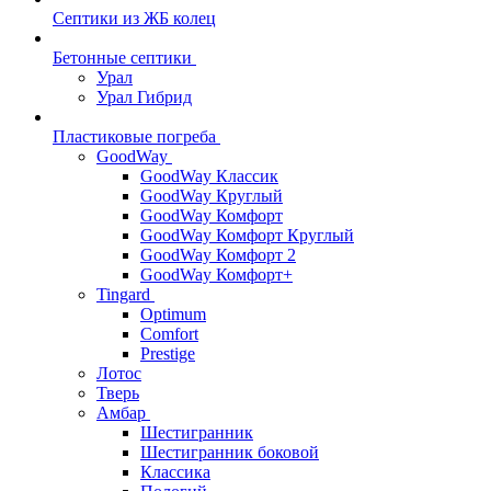
Септики из ЖБ колец
Бетонные септики
Урал
Урал Гибрид
Пластиковые погреба
GoodWay
GoodWay Классик
GoodWay Круглый
GoodWay Комфорт
GoodWay Комфорт Круглый
GoodWay Комфорт 2
GoodWay Комфорт+
Tingard
Optimum
Comfort
Prestige
Лотос
Тверь
Амбар
Шестигранник
Шестигранник боковой
Классика