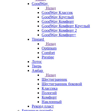
GoodWay
Назад
GoodWay Классик
GoodWay Круглый
GoodWay Комфорт
GoodWay Комфорт Круглый
GoodWay Комфорт 2
GoodWay Комфорт+
Tingard
Назад
Optimum
Comfort
Prestige
Лотос
Тверь
Амбар
Назад
Шестигранник
Шестигранник боковой
Классика
Пологий
Комфорт
Наклонный
Рекорд пласт
Бетонные погреба