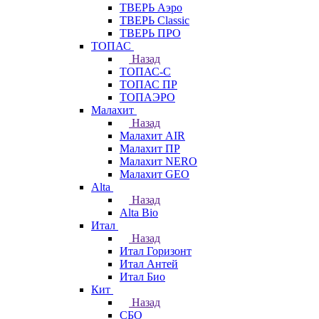
ТВЕРЬ Аэро
ТВЕРЬ Classic
ТВЕРЬ ПРО
ТОПАС
Назад
ТОПАС-С
ТОПАС ПР
ТОПАЭРО
Малахит
Назад
Малахит AIR
Малахит ПР
Малахит NERO
Малахит GEO
Alta
Назад
Alta Bio
Итал
Назад
Итал Горизонт
Итал Антей
Итал Био
Кит
Назад
СБО