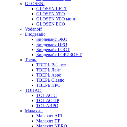
GLOSEN
GLOSEN LETT
GLOSEN УБО
GLOSEN УБО мини
GLOSEN ECO
Vodanoff
Биодевайс
Биодевайс ЭКО
Биодевайс ПРО
Биодевайс ГОСТ
Биодевайс ГОРИЗОНТ
Тверь
ТВЕРЬ Balance
ТВЕРЬ Лайт
ТВЕРЬ Аэро
ТВЕРЬ Classic
ТВЕРЬ ПРО
ТОПАС
ТОПАС-С
ТОПАС ПР
ТОПАЭРО
Малахит
Малахит AIR
Малахит ПР
Малахит NERO