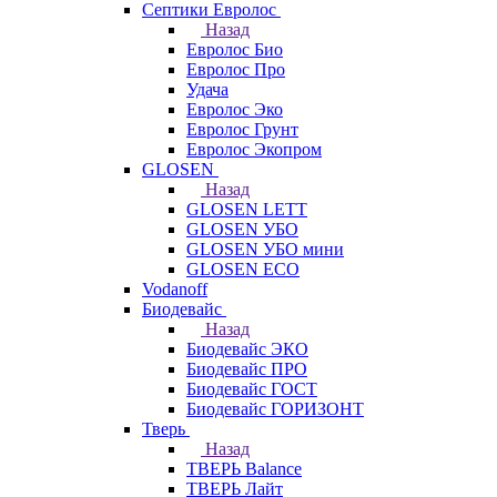
Септики Евролос
Назад
Евролос Био
Евролос Про
Удача
Евролос Эко
Евролос Грунт
Евролос Экопром
GLOSEN
Назад
GLOSEN LETT
GLOSEN УБО
GLOSEN УБО мини
GLOSEN ECO
Vodanoff
Биодевайс
Назад
Биодевайс ЭКО
Биодевайс ПРО
Биодевайс ГОСТ
Биодевайс ГОРИЗОНТ
Тверь
Назад
ТВЕРЬ Balance
ТВЕРЬ Лайт