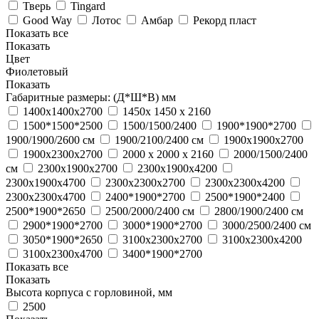
Тверь
Tingard
Good Way
Лотос
Амбар
Рекорд пласт
Показать все
Показать
Цвет
Фиолетовый
Показать
Габаритные размеры: (Д*Ш*В) мм
1400х1400х2700
1450x 1450 x 2160
1500*1500*2500
1500/1500/2400
1900*1900*2700
1900/1900/2600 см
1900/2100/2400 см
1900х1900х2700
1900х2300х2700
2000 x 2000 x 2160
2000/1500/2400
см
2300х1900х2700
2300х1900х4200
2300х1900х4700
2300х2300х2700
2300х2300х4200
2300х2300х4700
2400*1900*2700
2500*1900*2400
2500*1900*2650
2500/2000/2400 см
2800/1900/2400 см
2900*1900*2700
3000*1900*2700
3000/2500/2400 см
3050*1900*2650
3100х2300х2700
3100х2300х4200
3100х2300х4700
3400*1900*2700
Показать все
Показать
Высота корпуса с горловиной, мм
2500