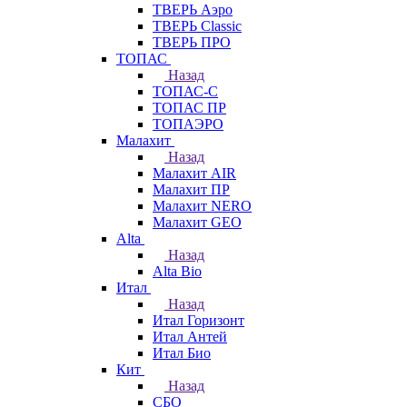
ТВЕРЬ Аэро
ТВЕРЬ Classic
ТВЕРЬ ПРО
ТОПАС
Назад
ТОПАС-С
ТОПАС ПР
ТОПАЭРО
Малахит
Назад
Малахит AIR
Малахит ПР
Малахит NERO
Малахит GEO
Alta
Назад
Alta Bio
Итал
Назад
Итал Горизонт
Итал Антей
Итал Био
Кит
Назад
СБО