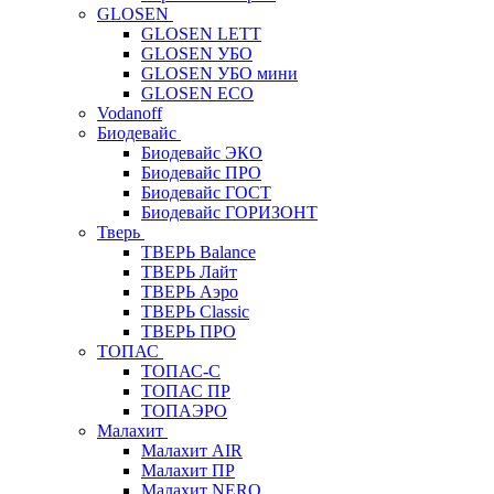
GLOSEN
GLOSEN LETT
GLOSEN УБО
GLOSEN УБО мини
GLOSEN ECO
Vodanoff
Биодевайс
Биодевайс ЭКО
Биодевайс ПРО
Биодевайс ГОСТ
Биодевайс ГОРИЗОНТ
Тверь
ТВЕРЬ Balance
ТВЕРЬ Лайт
ТВЕРЬ Аэро
ТВЕРЬ Classic
ТВЕРЬ ПРО
ТОПАС
ТОПАС-С
ТОПАС ПР
ТОПАЭРО
Малахит
Малахит AIR
Малахит ПР
Малахит NERO