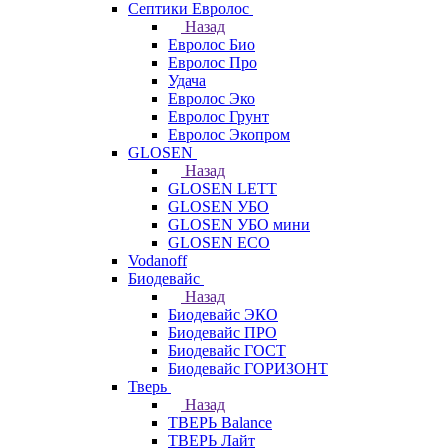
Септики Евролос
Назад
Евролос Био
Евролос Про
Удача
Евролос Эко
Евролос Грунт
Евролос Экопром
GLOSEN
Назад
GLOSEN LETT
GLOSEN УБО
GLOSEN УБО мини
GLOSEN ECO
Vodanoff
Биодевайс
Назад
Биодевайс ЭКО
Биодевайс ПРО
Биодевайс ГОСТ
Биодевайс ГОРИЗОНТ
Тверь
Назад
ТВЕРЬ Balance
ТВЕРЬ Лайт