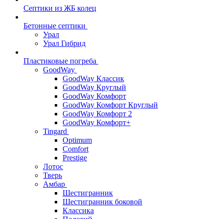
Септики из ЖБ колец
Бетонные септики
Урал
Урал Гибрид
Пластиковые погреба
GoodWay
GoodWay Классик
GoodWay Круглый
GoodWay Комфорт
GoodWay Комфорт Круглый
GoodWay Комфорт 2
GoodWay Комфорт+
Tingard
Optimum
Comfort
Prestige
Лотос
Тверь
Амбар
Шестигранник
Шестигранник боковой
Классика