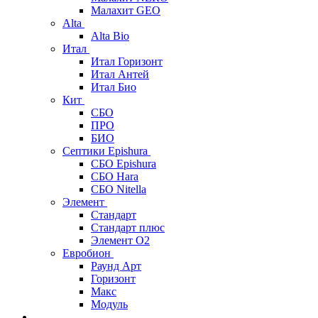
Малахит GEO
Alta
Alta Bio
Итал
Итал Горизонт
Итал Антей
Итал Био
Кит
СБО
ПРО
БИО
Септики Epishura
СБО Epishura
СБО Hara
СБО Nitella
Элемент
Стандарт
Стандарт плюс
Элемент О2
Евробион
Раунд Арт
Горизонт
Макс
Модуль