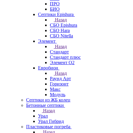
ПРО
БИО
Септики Epishura
Назад
СБО Epishura
СБО Hara
СБО Nitella
Элемент
Назад
Стандарт
Стандарт плюс
Элемент О2
Евробион
Назад
Раунд Арт
Горизонт
Макс
Модуль
Септики из ЖБ колец
Бетонные септики
Назад
Урал
Урал Гибрид
Пластиковые погреба
Назад