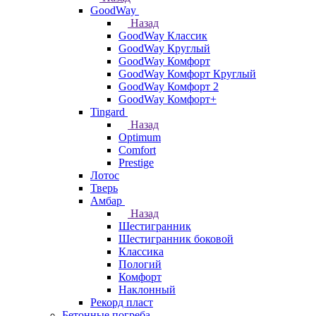
GoodWay
Назад
GoodWay Классик
GoodWay Круглый
GoodWay Комфорт
GoodWay Комфорт Круглый
GoodWay Комфорт 2
GoodWay Комфорт+
Tingard
Назад
Optimum
Comfort
Prestige
Лотос
Тверь
Амбар
Назад
Шестигранник
Шестигранник боковой
Классика
Пологий
Комфорт
Наклонный
Рекорд пласт
Бетонные погреба