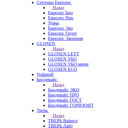
Септики Евролос
Назад
Евролос Био
Евролос Про
Удача
Евролос Эко
Евролос Грунт
Евролос Экопром
GLOSEN
Назад
GLOSEN LETT
GLOSEN УБО
GLOSEN УБО мини
GLOSEN ECO
Vodanoff
Биодевайс
Назад
Биодевайс ЭКО
Биодевайс ПРО
Биодевайс ГОСТ
Биодевайс ГОРИЗОНТ
Тверь
Назад
ТВЕРЬ Balance
ТВЕРЬ Лайт