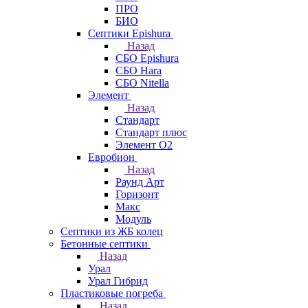
ПРО
БИО
Септики Epishura
Назад
СБО Epishura
СБО Hara
СБО Nitella
Элемент
Назад
Стандарт
Стандарт плюс
Элемент О2
Евробион
Назад
Раунд Арт
Горизонт
Макс
Модуль
Септики из ЖБ колец
Бетонные септики
Назад
Урал
Урал Гибрид
Пластиковые погреба
Назад