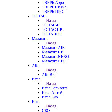
ТВЕРЬ Аэро
ТВЕРЬ Classic
ТВЕРЬ ПРО
ТОПАС
Назад
ТОПАС-С
ТОПАС ПР
ТОПАЭРО
Малахит
Назад
Малахит AIR
Малахит ПР
Малахит NERO
Малахит GEO
Alta
Назад
Alta Bio
Итал
Назад
Итал Горизонт
Итал Антей
Итал Био
Кит
Назад
СБО