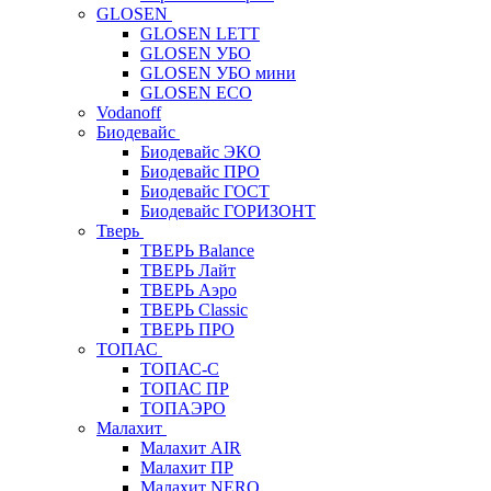
GLOSEN
GLOSEN LETT
GLOSEN УБО
GLOSEN УБО мини
GLOSEN ECO
Vodanoff
Биодевайс
Биодевайс ЭКО
Биодевайс ПРО
Биодевайс ГОСТ
Биодевайс ГОРИЗОНТ
Тверь
ТВЕРЬ Balance
ТВЕРЬ Лайт
ТВЕРЬ Аэро
ТВЕРЬ Classic
ТВЕРЬ ПРО
ТОПАС
ТОПАС-С
ТОПАС ПР
ТОПАЭРО
Малахит
Малахит AIR
Малахит ПР
Малахит NERO