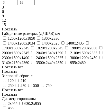
3
6
9
12
15
Показать
Габаритные размеры: (Д*Ш*В) мм
1200х1200х1850
1300х2330
1400х1200х2034
1400х2325
1400х2435
1700х1500х2345
1820х1200х2345
1980х1200х2050
2000х1500х2345
2040х1340х1390
2100х1500х2335
2300х1500х1400
2400х1500х2335
3000х1200х2450
3140х2150х2360
3500х2440х2350
955х2480
Показать все
Показать
Залповый сброс, л
120
210
250
270
550
750
Показать все
Показать
Диаметр горловины
2х955
630,2х955
955