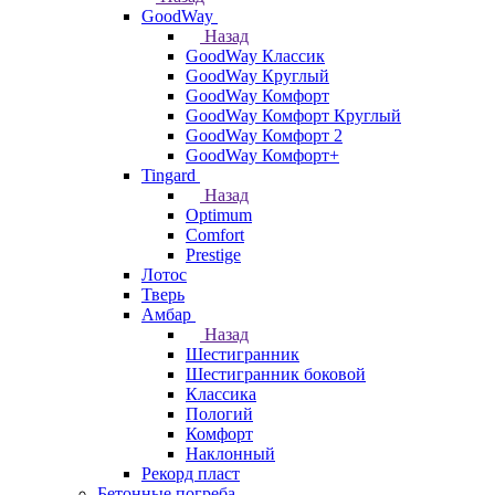
GoodWay
Назад
GoodWay Классик
GoodWay Круглый
GoodWay Комфорт
GoodWay Комфорт Круглый
GoodWay Комфорт 2
GoodWay Комфорт+
Tingard
Назад
Optimum
Comfort
Prestige
Лотос
Тверь
Амбар
Назад
Шестигранник
Шестигранник боковой
Классика
Пологий
Комфорт
Наклонный
Рекорд пласт
Бетонные погреба