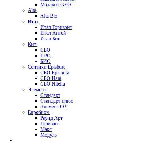
Малахит GEO
Alta
Alta Bio
Итал
Итал Горизонт
Итал Антей
Итал Био
Кит
СБО
ПРО
БИО
Септики Epishura
СБО Epishura
СБО Hara
СБО Nitella
Элемент
Стандарт
Стандарт плюс
Элемент О2
Евробион
Раунд Арт
Горизонт
Макс
Модуль