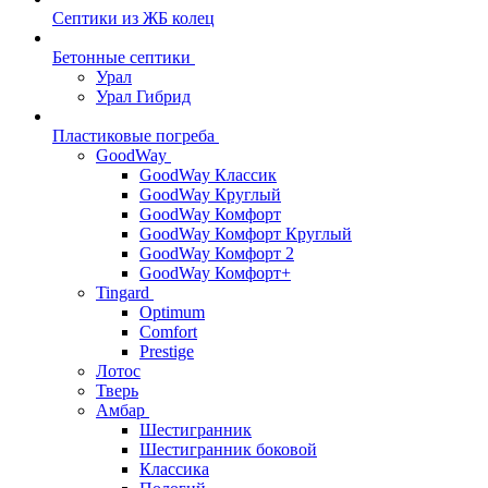
Септики из ЖБ колец
Бетонные септики
Урал
Урал Гибрид
Пластиковые погреба
GoodWay
GoodWay Классик
GoodWay Круглый
GoodWay Комфорт
GoodWay Комфорт Круглый
GoodWay Комфорт 2
GoodWay Комфорт+
Tingard
Optimum
Comfort
Prestige
Лотос
Тверь
Амбар
Шестигранник
Шестигранник боковой
Классика