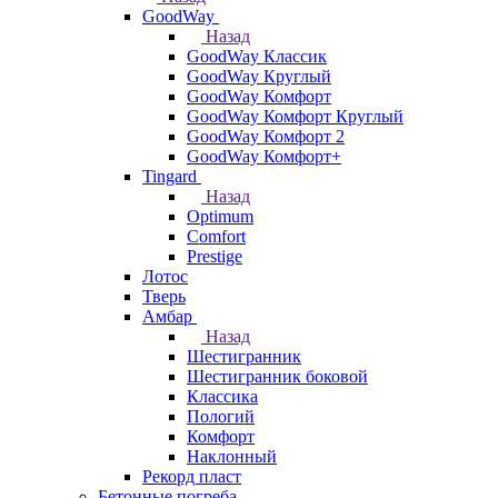
GoodWay
Назад
GoodWay Классик
GoodWay Круглый
GoodWay Комфорт
GoodWay Комфорт Круглый
GoodWay Комфорт 2
GoodWay Комфорт+
Tingard
Назад
Optimum
Comfort
Prestige
Лотос
Тверь
Амбар
Назад
Шестигранник
Шестигранник боковой
Классика
Пологий
Комфорт
Наклонный
Рекорд пласт
Бетонные погреба