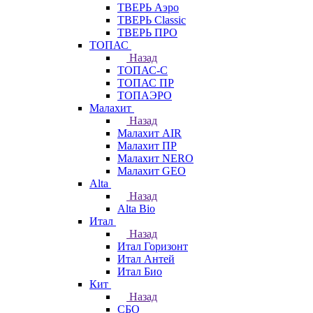
ТВЕРЬ Аэро
ТВЕРЬ Classic
ТВЕРЬ ПРО
ТОПАС
Назад
ТОПАС-С
ТОПАС ПР
ТОПАЭРО
Малахит
Назад
Малахит AIR
Малахит ПР
Малахит NERO
Малахит GEO
Alta
Назад
Alta Bio
Итал
Назад
Итал Горизонт
Итал Антей
Итал Био
Кит
Назад
СБО