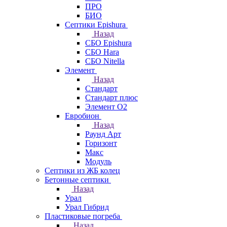
ПРО
БИО
Септики Epishura
Назад
СБО Epishura
СБО Hara
СБО Nitella
Элемент
Назад
Стандарт
Стандарт плюс
Элемент О2
Евробион
Назад
Раунд Арт
Горизонт
Макс
Модуль
Септики из ЖБ колец
Бетонные септики
Назад
Урал
Урал Гибрид
Пластиковые погреба
Назад