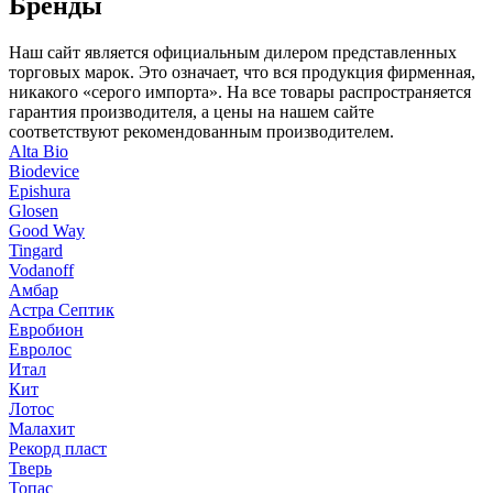
Бренды
Наш сайт является официальным дилером представленных
торговых марок. Это означает, что вся продукция фирменная,
никакого «серого импорта». На все товары распространяется
гарантия производителя, а цены на нашем сайте
соответствуют рекомендованным производителем.
Alta Bio
Biodevice
Epishura
Glosen
Good Way
Tingard
Vodanoff
Амбар
Астра Септик
Евробион
Евролос
Итал
Кит
Лотос
Малахит
Рекорд пласт
Тверь
Топас