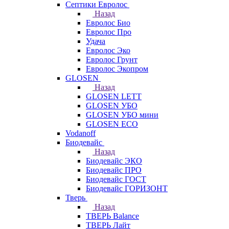
Септики Евролос
Назад
Евролос Био
Евролос Про
Удача
Евролос Эко
Евролос Грунт
Евролос Экопром
GLOSEN
Назад
GLOSEN LETT
GLOSEN УБО
GLOSEN УБО мини
GLOSEN ECO
Vodanoff
Биодевайс
Назад
Биодевайс ЭКО
Биодевайс ПРО
Биодевайс ГОСТ
Биодевайс ГОРИЗОНТ
Тверь
Назад
ТВЕРЬ Balance
ТВЕРЬ Лайт