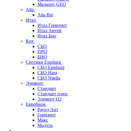
Малахит GEO
Alta
Alta Bio
Итал
Итал Горизонт
Итал Антей
Итал Био
Кит
СБО
ПРО
БИО
Септики Epishura
СБО Epishura
СБО Hara
СБО Nitella
Элемент
Стандарт
Стандарт плюс
Элемент О2
Евробион
Раунд Арт
Горизонт
Макс
Модуль