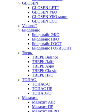
GLOSEN
GLOSEN LETT
GLOSEN УБО
GLOSEN УБО мини
GLOSEN ECO
Vodanoff
Биодевайс
Биодевайс ЭКО
Биодевайс ПРО
Биодевайс ГОСТ
Биодевайс ГОРИЗОНТ
Тверь
ТВЕРЬ Balance
ТВЕРЬ Лайт
ТВЕРЬ Аэро
ТВЕРЬ Classic
ТВЕРЬ ПРО
ТОПАС
ТОПАС-С
ТОПАС ПР
ТОПАЭРО
Малахит
Малахит AIR
Малахит ПР
Малахит NERO