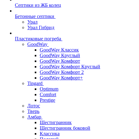
Септики из ЖБ колец
Бетонные септики
Урал
Урал Гибрид
Пластиковые погреба
GoodWay
GoodWay Классик
GoodWay Круглый
GoodWay Комфорт
GoodWay Комфорт Круглый
GoodWay Комфорт 2
GoodWay Комфорт+
Tingard
Optimum
Comfort
Prestige
Лотос
Тверь
Амбар
Шестигранник
Шестигранник боковой
Классика