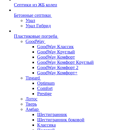
Септики из ЖБ колец
Бетонные септики
Урал
Урал Гибрид
Пластиковые погреба
GoodWay
GoodWay Классик
GoodWay Круглый
GoodWay Комфорт
GoodWay Комфорт Круглый
GoodWay Комфорт 2
GoodWay Комфорт+
Tingard
Optimum
Comfort
Prestige
Лотос
Тверь
Амбар
Шестигранник
Шестигранник боковой
Классика