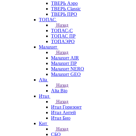
ТВЕРЬ Аэро
ТВЕРЬ Classic
ТВЕРЬ ПРО
ТОПАС
Назад
ТОПАС-С
ТОПАС ПР
ТОПАЭРО
Малахит
Назад
Малахит AIR
Малахит ПР
Малахит NERO
Малахит GEO
Alta
Назад
Alta Bio
Итал
Назад
Итал Горизонт
Итал Антей
Итал Био
Кит
Назад
СБО