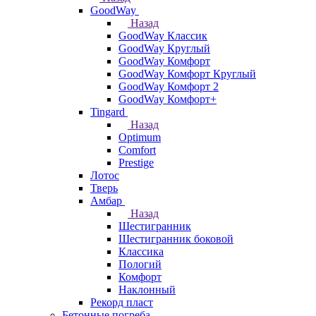
GoodWay
Назад
GoodWay Классик
GoodWay Круглый
GoodWay Комфорт
GoodWay Комфорт Круглый
GoodWay Комфорт 2
GoodWay Комфорт+
Tingard
Назад
Optimum
Comfort
Prestige
Лотос
Тверь
Амбар
Назад
Шестигранник
Шестигранник боковой
Классика
Пологий
Комфорт
Наклонный
Рекорд пласт
Бетонные погреба