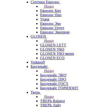
Септики Евролос
Назад
Евролос Био
Евролос Про
Удача
Евролос Эко
Евролос Грунт
Евролос Экопром
GLOSEN
Назад
GLOSEN LETT
GLOSEN УБО
GLOSEN УБО мини
GLOSEN ECO
Vodanoff
Биодевайс
Назад
Биодевайс ЭКО
Биодевайс ПРО
Биодевайс ГОСТ
Биодевайс ГОРИЗОНТ
Тверь
Назад
ТВЕРЬ Balance
ТВЕРЬ Лайт