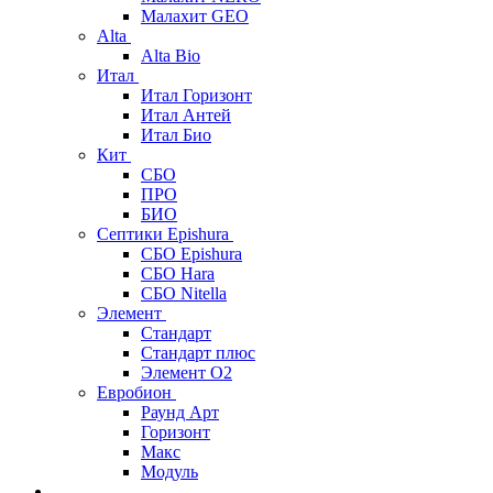
Малахит GEO
Alta
Alta Bio
Итал
Итал Горизонт
Итал Антей
Итал Био
Кит
СБО
ПРО
БИО
Септики Epishura
СБО Epishura
СБО Hara
СБО Nitella
Элемент
Стандарт
Стандарт плюс
Элемент О2
Евробион
Раунд Арт
Горизонт
Макс
Модуль