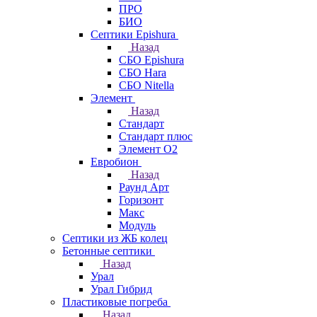
ПРО
БИО
Септики Epishura
Назад
СБО Epishura
СБО Hara
СБО Nitella
Элемент
Назад
Стандарт
Стандарт плюс
Элемент О2
Евробион
Назад
Раунд Арт
Горизонт
Макс
Модуль
Септики из ЖБ колец
Бетонные септики
Назад
Урал
Урал Гибрид
Пластиковые погреба
Назад