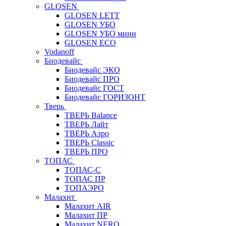
GLOSEN
GLOSEN LETT
GLOSEN УБО
GLOSEN УБО мини
GLOSEN ECO
Vodanoff
Биодевайс
Биодевайс ЭКО
Биодевайс ПРО
Биодевайс ГОСТ
Биодевайс ГОРИЗОНТ
Тверь
ТВЕРЬ Balance
ТВЕРЬ Лайт
ТВЕРЬ Аэро
ТВЕРЬ Classic
ТВЕРЬ ПРО
ТОПАС
ТОПАС-С
ТОПАС ПР
ТОПАЭРО
Малахит
Малахит AIR
Малахит ПР
Малахит NERO