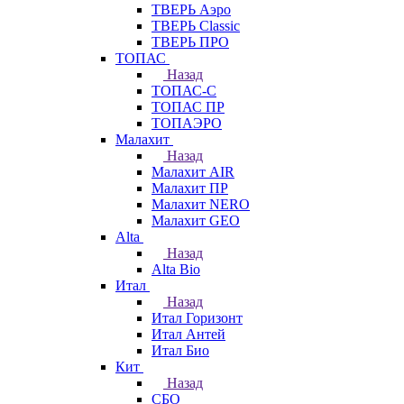
ТВЕРЬ Аэро
ТВЕРЬ Classic
ТВЕРЬ ПРО
ТОПАС
Назад
ТОПАС-С
ТОПАС ПР
ТОПАЭРО
Малахит
Назад
Малахит AIR
Малахит ПР
Малахит NERO
Малахит GEO
Alta
Назад
Alta Bio
Итал
Назад
Итал Горизонт
Итал Антей
Итал Био
Кит
Назад
СБО