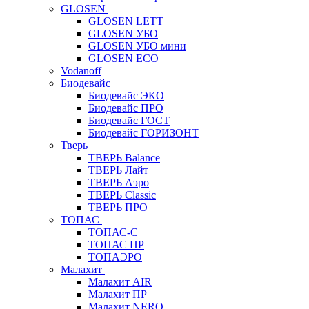
GLOSEN
GLOSEN LETT
GLOSEN УБО
GLOSEN УБО мини
GLOSEN ECO
Vodanoff
Биодевайс
Биодевайс ЭКО
Биодевайс ПРО
Биодевайс ГОСТ
Биодевайс ГОРИЗОНТ
Тверь
ТВЕРЬ Balance
ТВЕРЬ Лайт
ТВЕРЬ Аэро
ТВЕРЬ Classic
ТВЕРЬ ПРО
ТОПАС
ТОПАС-С
ТОПАС ПР
ТОПАЭРО
Малахит
Малахит AIR
Малахит ПР
Малахит NERO