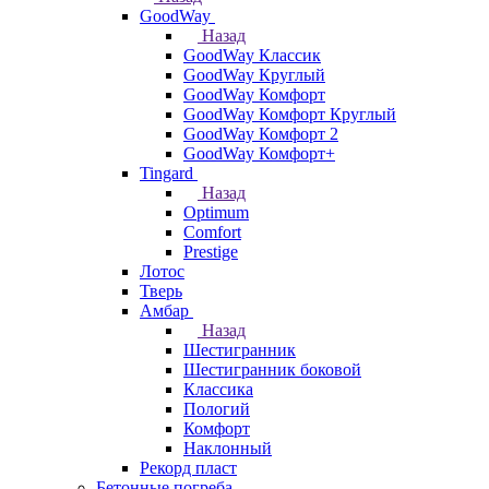
GoodWay
Назад
GoodWay Классик
GoodWay Круглый
GoodWay Комфорт
GoodWay Комфорт Круглый
GoodWay Комфорт 2
GoodWay Комфорт+
Tingard
Назад
Optimum
Comfort
Prestige
Лотос
Тверь
Амбар
Назад
Шестигранник
Шестигранник боковой
Классика
Пологий
Комфорт
Наклонный
Рекорд пласт
Бетонные погреба