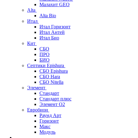
Малахит GEO
Alta
Alta Bio
Итал
Итал Горизонт
Итал Антей
Итал Био
Кит
СБО
ПРО
БИО
Септики Epishura
СБО Epishura
СБО Hara
СБО Nitella
Элемент
Стандарт
Стандарт плюс
Элемент О2
Евробион
Раунд Арт
Горизонт
Макс
Модуль