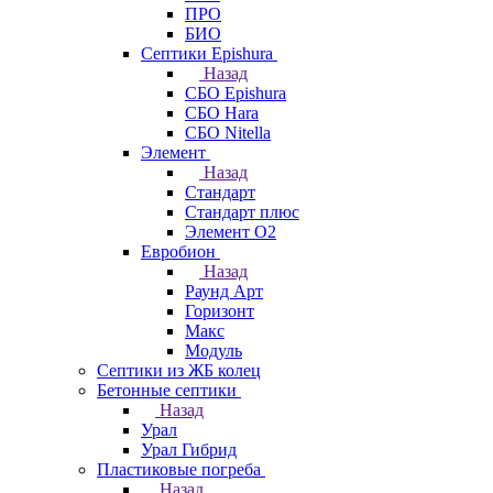
ПРО
БИО
Септики Epishura
Назад
СБО Epishura
СБО Hara
СБО Nitella
Элемент
Назад
Стандарт
Стандарт плюс
Элемент О2
Евробион
Назад
Раунд Арт
Горизонт
Макс
Модуль
Септики из ЖБ колец
Бетонные септики
Назад
Урал
Урал Гибрид
Пластиковые погреба
Назад