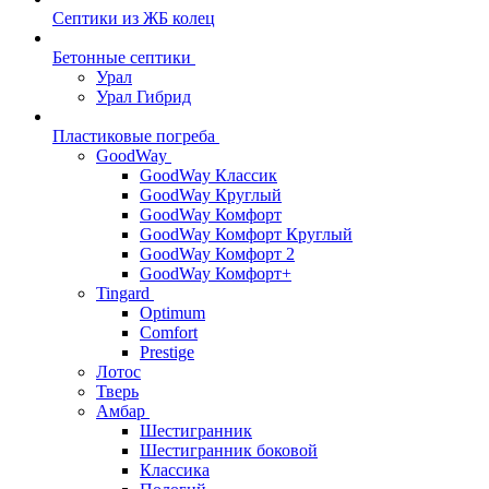
Септики из ЖБ колец
Бетонные септики
Урал
Урал Гибрид
Пластиковые погреба
GoodWay
GoodWay Классик
GoodWay Круглый
GoodWay Комфорт
GoodWay Комфорт Круглый
GoodWay Комфорт 2
GoodWay Комфорт+
Tingard
Optimum
Comfort
Prestige
Лотос
Тверь
Амбар
Шестигранник
Шестигранник боковой
Классика