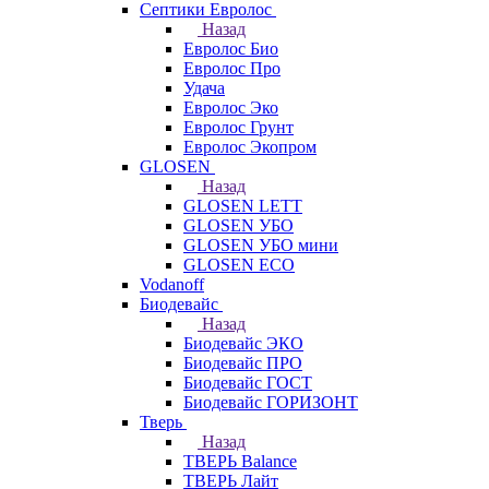
Септики Евролос
Назад
Евролос Био
Евролос Про
Удача
Евролос Эко
Евролос Грунт
Евролос Экопром
GLOSEN
Назад
GLOSEN LETT
GLOSEN УБО
GLOSEN УБО мини
GLOSEN ECO
Vodanoff
Биодевайс
Назад
Биодевайс ЭКО
Биодевайс ПРО
Биодевайс ГОСТ
Биодевайс ГОРИЗОНТ
Тверь
Назад
ТВЕРЬ Balance
ТВЕРЬ Лайт