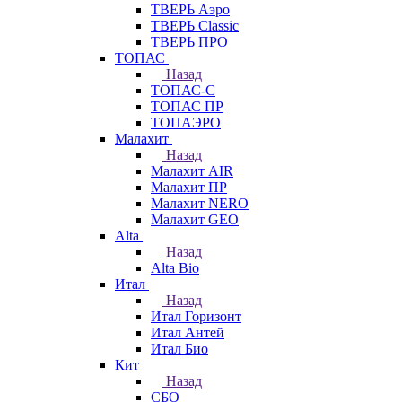
ТВЕРЬ Аэро
ТВЕРЬ Classic
ТВЕРЬ ПРО
ТОПАС
Назад
ТОПАС-С
ТОПАС ПР
ТОПАЭРО
Малахит
Назад
Малахит AIR
Малахит ПР
Малахит NERO
Малахит GEO
Alta
Назад
Alta Bio
Итал
Назад
Итал Горизонт
Итал Антей
Итал Био
Кит
Назад
СБО