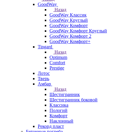
GoodWay
Назад
GoodWay Классик
GoodWay Круглый
GoodWay Комфорт
GoodWay Комфорт Круглый
GoodWay Комфорт 2
GoodWay Комфорт+
Tingard
Назад
Optimum
Comfort
Prestige
Лотос
Тверь
Амбар
Назад
Шестигранник
Шестигранник боковой
Классика
Пологий
Комфорт
Наклонный
Рекорд пласт
Бетонные погреба