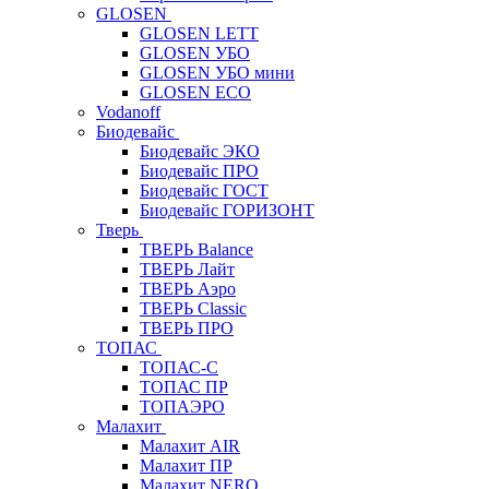
GLOSEN
GLOSEN LETT
GLOSEN УБО
GLOSEN УБО мини
GLOSEN ECO
Vodanoff
Биодевайс
Биодевайс ЭКО
Биодевайс ПРО
Биодевайс ГОСТ
Биодевайс ГОРИЗОНТ
Тверь
ТВЕРЬ Balance
ТВЕРЬ Лайт
ТВЕРЬ Аэро
ТВЕРЬ Classic
ТВЕРЬ ПРО
ТОПАС
ТОПАС-С
ТОПАС ПР
ТОПАЭРО
Малахит
Малахит AIR
Малахит ПР
Малахит NERO