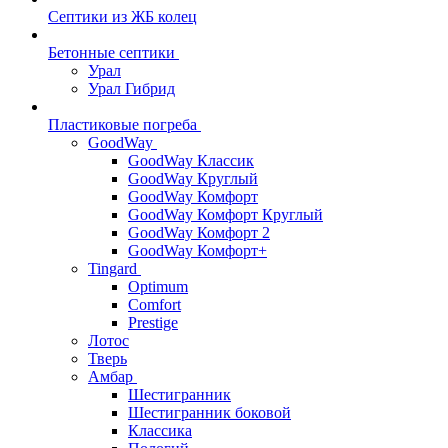
Септики из ЖБ колец
Бетонные септики
Урал
Урал Гибрид
Пластиковые погреба
GoodWay
GoodWay Классик
GoodWay Круглый
GoodWay Комфорт
GoodWay Комфорт Круглый
GoodWay Комфорт 2
GoodWay Комфорт+
Tingard
Optimum
Comfort
Prestige
Лотос
Тверь
Амбар
Шестигранник
Шестигранник боковой
Классика