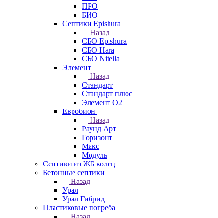
ПРО
БИО
Септики Epishura
Назад
СБО Epishura
СБО Hara
СБО Nitella
Элемент
Назад
Стандарт
Стандарт плюс
Элемент О2
Евробион
Назад
Раунд Арт
Горизонт
Макс
Модуль
Септики из ЖБ колец
Бетонные септики
Назад
Урал
Урал Гибрид
Пластиковые погреба
Назад