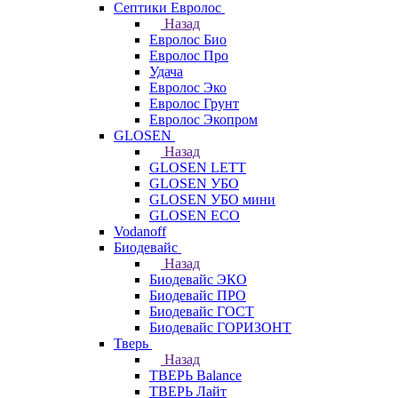
Септики Евролос
Назад
Евролос Био
Евролос Про
Удача
Евролос Эко
Евролос Грунт
Евролос Экопром
GLOSEN
Назад
GLOSEN LETT
GLOSEN УБО
GLOSEN УБО мини
GLOSEN ECO
Vodanoff
Биодевайс
Назад
Биодевайс ЭКО
Биодевайс ПРО
Биодевайс ГОСТ
Биодевайс ГОРИЗОНТ
Тверь
Назад
ТВЕРЬ Balance
ТВЕРЬ Лайт