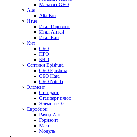
Малахит GEO
Alta
Alta Bio
Итал
Итал Горизонт
Итал Антей
Итал Био
Кит
СБО
ПРО
БИО
Септики Epishura
СБО Epishura
СБО Hara
СБО Nitella
Элемент
Стандарт
Стандарт плюс
Элемент О2
Евробион
Раунд Арт
Горизонт
Макс
Модуль